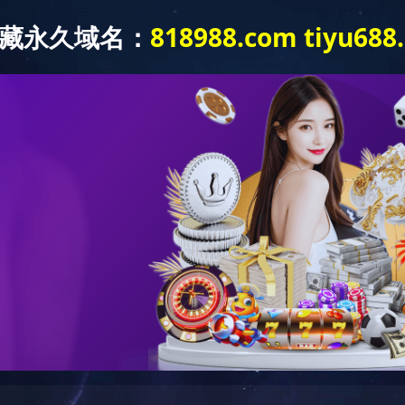
半岛网页版-半岛(中国)
工程案例
人力资源