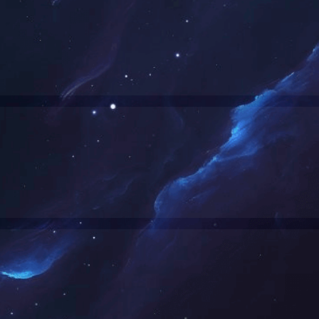
半岛(中国)
秀路901号联创大厦东栋19/20层
98555
98585
indajs.com