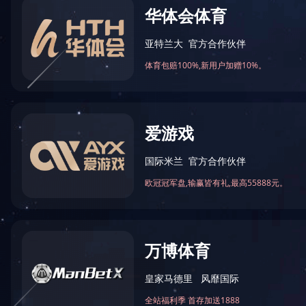
首 页
>
工程案例
>
智能化及自控
淮安市第
智能化及自控
【项目名称】
昆明理工大学
【施工地点】
徐州空港跨境电商监管中...
中国移动通信集团无锡分...
淮安市第二人民医院
华鼎国联四川动力电池有...
济川药业集团有限公司
甘肃（兰州）国际陆港
厦门市公安局
江苏北方湖光光电有限公...
无锡湖山湾家园