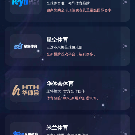
首 页
>
工程案例
>
智能化及自控
昆明理工大学
智能化及自控
【项目名称】
灵长类转化
昆明理工大学
【施工地点】
云南省昆明
徐州空港跨境电商监管中...
中国移动通信集团无锡分...
淮安市第二人民医院
华鼎国联四川动力电池有...
济川药业集团有限公司
甘肃（兰州）国际陆港
厦门市公安局
江苏北方湖光光电有限公...
无锡湖山湾家园